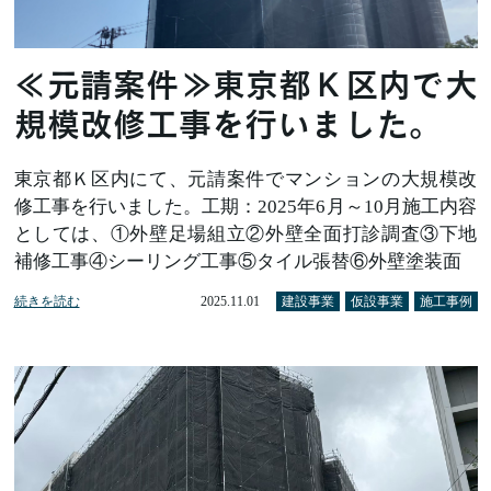
≪元請案件≫東京都Ｋ区内で大
規模改修工事を行いました。
東京都Ｋ区内にて、元請案件でマンションの大規模改
修工事を行いました。工期：2025年6月～10月施工内容
としては、①外壁足場組立②外壁全面打診調査③下地
補修工事④シーリング工事⑤タイル張替⑥外壁塗装面
続きを読む
2025.11.01
建設事業
仮設事業
施工事例