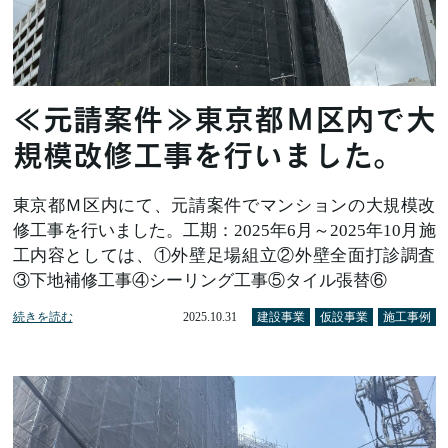
≪元請案件≫東京都Ｍ区内で大
規模改修工事を行いました。
東京都Ｍ区内にて、元請案件でマンションの大規模改
修工事を行いました。工期：2025年6月～2025年10月施
工内容としては、①外壁足場組立②外壁全面打診調査
③下地補修工事④シーリング工事⑤タイル張替⑥
続きを読む
2025.10.31
建設事業
仮設事業
施工事例