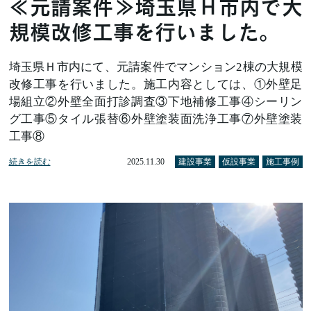
≪元請案件≫埼玉県Ｈ市内で大
規模改修工事を行いました。
埼玉県Ｈ市内にて、元請案件でマンション2棟の大規模
改修工事を行いました。施工内容としては、①外壁足
場組立②外壁全面打診調査③下地補修工事④シーリン
グ工事⑤タイル張替⑥外壁塗装面洗浄工事⑦外壁塗装
工事⑧
続きを読む
2025.11.30
建設事業
仮設事業
施工事例