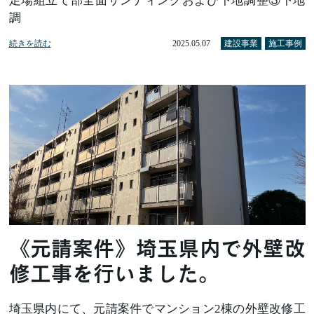
足場組立て部全面サンディングおよび下地調整③下地
調
続きを読む
2025.05.07
建設事業
施工事例
《元請案件》埼玉県内で外壁改
修工事を行いました。
埼玉県内にて、元請案件でマンション2棟の外壁改修工