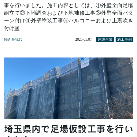
事を行いました。施工内容としては、①外壁全面足場
組立て②下地調査および下地補修工事③外壁全面パタ
ーン付け④外壁塗装工事⑤バルコニーおよび上裏吹き
付け塗
続きを読む
2025.05.07
建設事業
施工事例
埼玉県内で足場仮設工事を行い