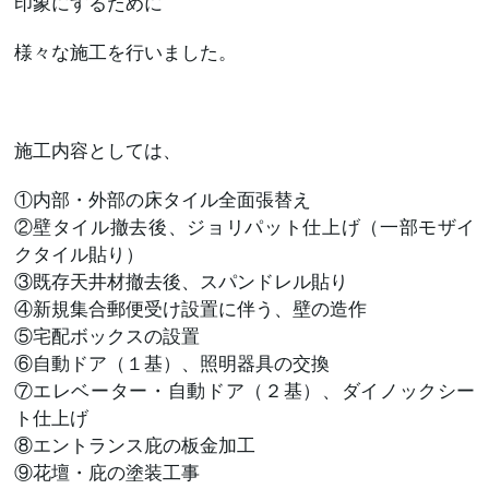
印象にするために
様々な施工を行いました。
施工内容としては、
①内部・外部の床タイル全面張替え
②壁タイル撤去後、ジョリパット仕上げ（一部モザイ
クタイル貼り）
③既存天井材撤去後、スパンドレル貼り
④新規集合郵便受け設置に伴う、壁の造作
⑤宅配ボックスの設置
⑥自動ドア（１基）、照明器具の交換
⑦エレベーター・自動ドア（２基）、ダイノックシー
ト仕上げ
⑧エントランス庇の板金加工
⑨花壇・庇の塗装工事