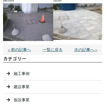
Before
After
« 前の記事へ
一覧に戻る
次の記事へ »
カテゴリー
施工事例
建設事業
仮設事業